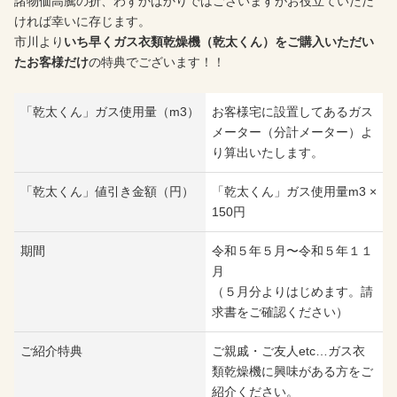
諸物価高騰の折、わずかばかりではございますがお役立ていただ
ければ幸いに存じます。
市川より
いち早くガス衣類乾燥機（乾太くん）をご購入いただい
たお客様だけ
の特典でございます！！
「乾太くん」ガス使用量（m
3
）
お客様宅に設置してあるガス
メーター（分計メーター）よ
り算出いたします。
「乾太くん」値引き金額（円）
「乾太くん」ガス使用量m
3
×
150円
期間
令和５年５月〜令和５年１１
月
（５月分よりはじめます。請
求書をご確認ください）
ご紹介特典
ご親戚・ご友人etc…ガス衣
類乾燥機に興味がある方をご
紹介ください。